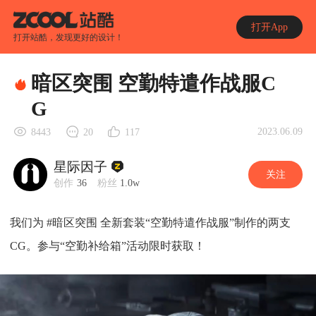
打开App
打开站酷，发现更好的设计！
暗区突围 空勤特遣作战服C
G
2023.06.09
8443
20
117
星际因子
关注
创作
36
粉丝
1.0w
我们为 #暗区突围 全新套装“空勤特遣作战服”制作的两支
CG。参与“空勤补给箱”活动限时获取！