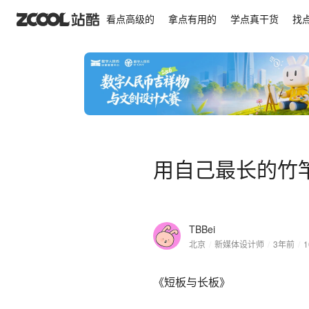
用自己最长的竹竿打到那颗枣就行了
看点高级的
拿点有用的
学点真干货
找
用自己最长的竹
TBBei
北京
/
新媒体设计师
/
3年前
/
1
《短板与长板》