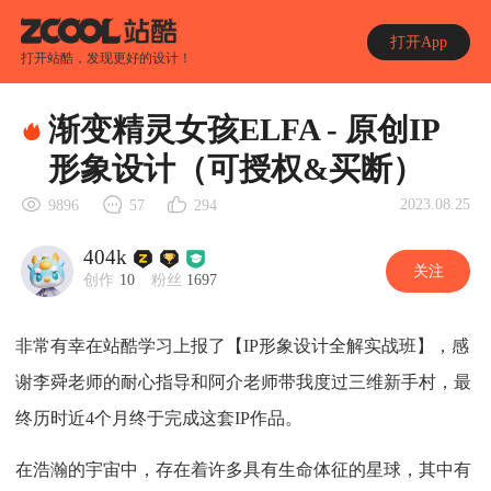
打开App
打开站酷，发现更好的设计！
渐变精灵女孩ELFA - 原创IP
形象设计（可授权&买断）
2023.08.25
9896
57
294
404k
关注
创作
10
粉丝
1697
非常有幸在站酷学习上报了【IP形象设计全解实战班】，感
谢李舜老师的耐心指导和阿介老师带我度过三维新手村，最
终历时近4个月终于完成这套IP作品。
在浩瀚的宇宙中，存在着许多具有生命体征的星球，其中有