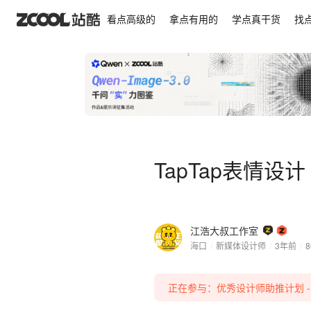
TapTap表情设计丨Tap Family奇妙日常
看点高级的
拿点有用的
学点真干货
找
TapTap表情设计丨
江浩大叔工作室
海口
/
新媒体设计师
/
3年前
/
8
正在参与：优秀设计师助推计划 - 站