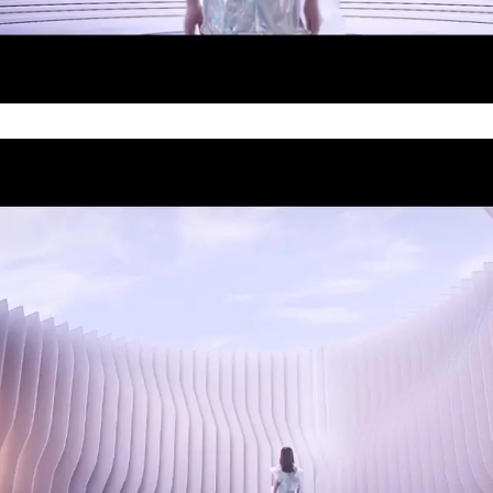
Loaded:
Progress:
0%
0.00%