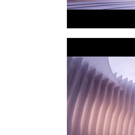
Current
Duration
/
Time
Time