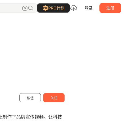
盘马弯弓PMWG
关注
PRO计划
登录
注册
关注
私信
此制作了品牌宣传视频。让科技