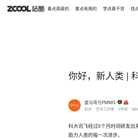
你好，新人类 | 科大讯飞星火大模型品牌片
看点高级的
拿点有用的
学点真干货
找
你好，新人类 |
盘马弯弓PMWG
杭州
/
艺术工作者
/
3年前
/
98
科大讯飞经过5个月时间研发出
助力人类的每一次进步。