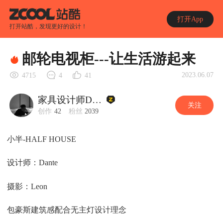
打开App
打开站酷，发现更好的设计！
邮轮电视柜---让生活游起来
2023.06.07
4715
4
41
家具设计师Dante
关注
创作
42
粉丝
2039
小半-HALF HOUSE
设计师：Dante
摄影：Leon
包豪斯建筑感配合无主灯设计理念