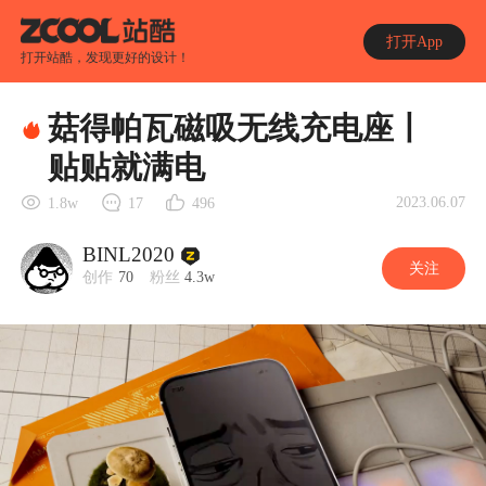
打开App
打开站酷，发现更好的设计！
菇得帕瓦磁吸无线充电座丨
贴贴就满电
2023.06.07
1.8w
17
496
BINL2020
关注
创作
70
粉丝
4.3w