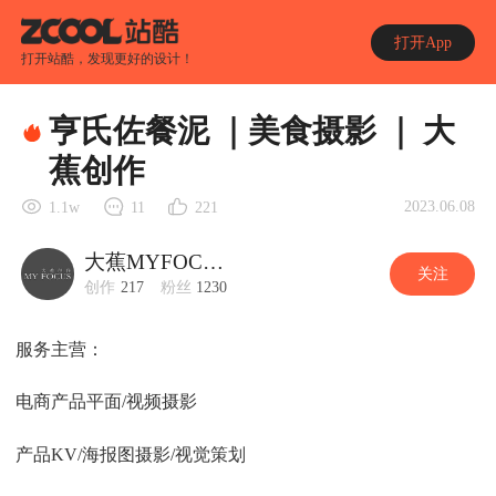
打开App
打开站酷，发现更好的设计！
亨氏佐餐泥 ｜美食摄影 ｜ 大
蕉创作
2023.06.08
1.1w
11
221
大蕉MYFOCUS
关注
创作
217
粉丝
1230
服务主营：
电商产品平面/视频摄影
产品KV/海报图摄影/视觉策划