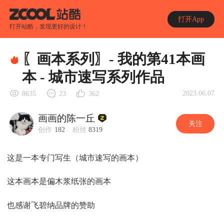
打开App
打开站酷，发现更好的设计！
〖画本系列〗- 我的第41本画
本 - 城市速写系列作品
2023.06.07
8635
23
362
画画的陈一丘
关注
创作
182
粉丝
8319
这是一本专门写生（城市速写的画本）
这本画本是偏木浆纸张的画本
也感谢飞碧纳品牌的赞助