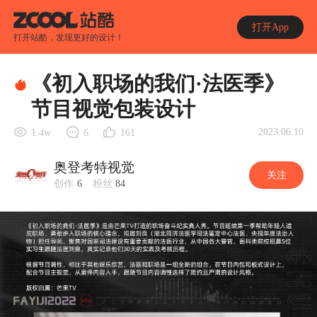
打开App
打开站酷，发现更好的设计！
《初入职场的我们·法医季》
节目视觉包装设计
2023.06.10
1.4w
6
161
奥登考特视觉
关注
创作
6
粉丝
84