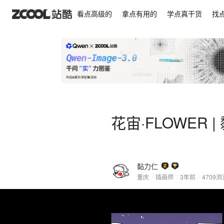
花宙·FLOWER | 黏力仁
看点高级的
拿点有用的
学点真干货
找
花宙·FLOWER |
黏力仁
重庆
/
插画师
/
3年前
/
4709
浏