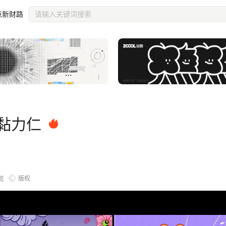
点新财路
 黏力仁
版权
览