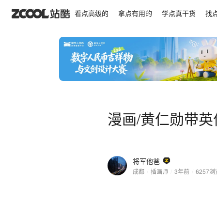
漫画/黄仁勋带英伟达走上巅峰
看点高级的
拿点有用的
学点真干货
找
漫画/黄仁勋带
将军他爸
成都
/
插画师
/
3年前
/
6257
浏