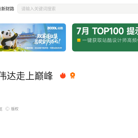
点新财路
英伟达走上巅峰
版权
览