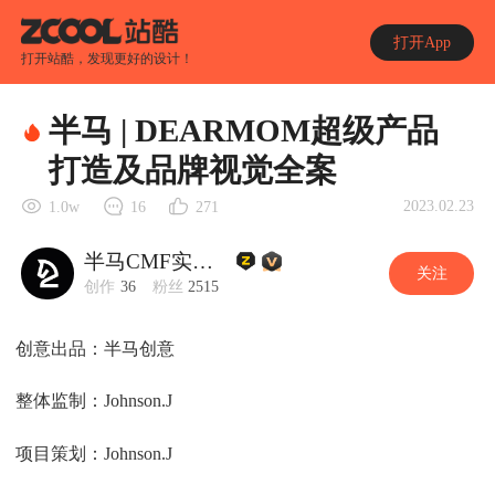
打开App
打开站酷，发现更好的设计！
半马 | DEARMOM超级产品
打造及品牌视觉全案
2023.02.23
1.0w
16
271
半马CMF实验室
关注
创作
36
粉丝
2515
创意出品：半马创意
整体监制：Johnson.J
项目策划：Johnson.J