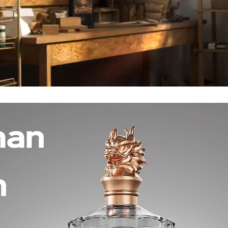
Loaded:
Progress:
0%
0.00%