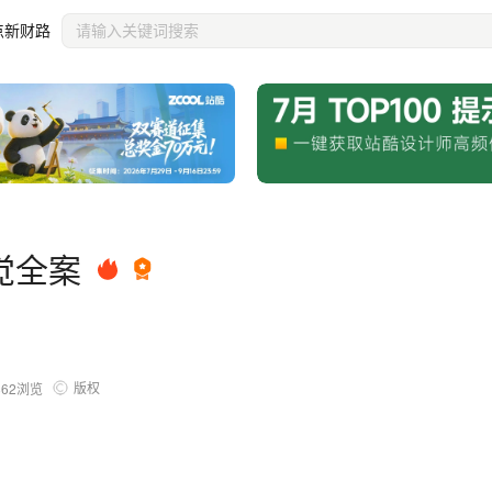
点新财路
觉全案
版权
862
浏览