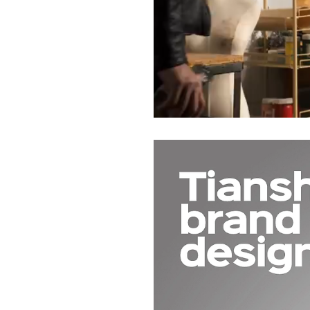
Current
Duration
/
Time
Time