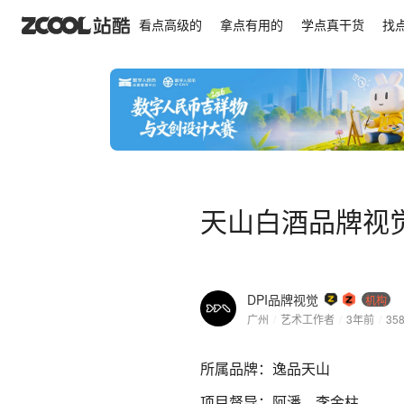
天山白酒品牌视觉全案
看点高级的
拿点有用的
学点真干货
找
天山白酒品牌视
DPI品牌视觉
机构
广州
/
艺术工作者
/
3年前
/
35
所属品牌：逸品天山
项目督导：阿潘、李金柱