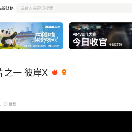
点新财路
之一 彼岸X
版权
览