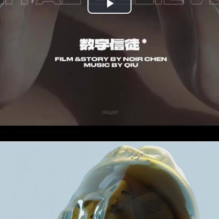
Play
Video
Loaded:
Progress:
0%
0.00%