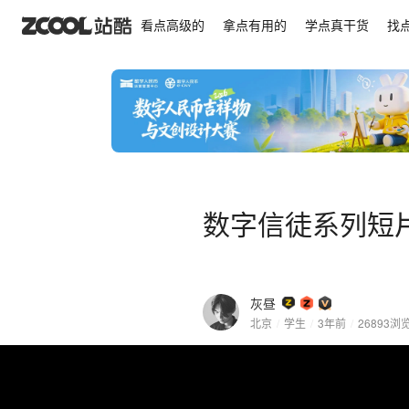
数字信徒系列短片之一 彼岸X
看点高级的
拿点有用的
学点真干货
找
数字信徒系列短片
灰昼
北京
/
学生
/
3年前
/
26893
浏