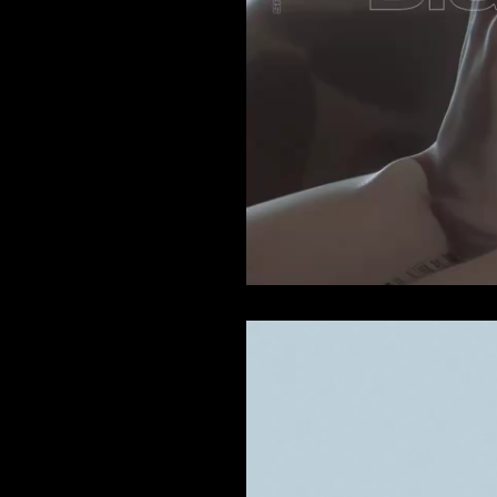
Current
Duration
/
Time
Time