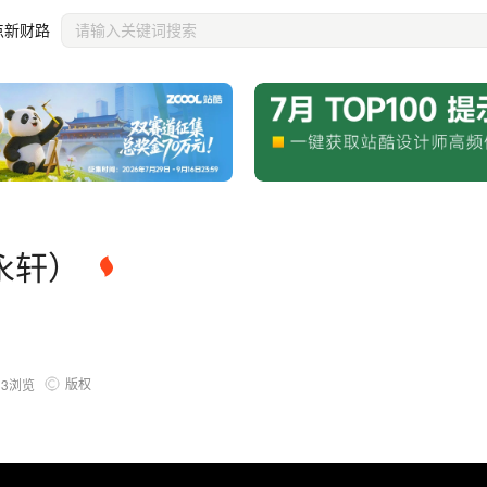
点新财路
永轩）
版权
33
浏览