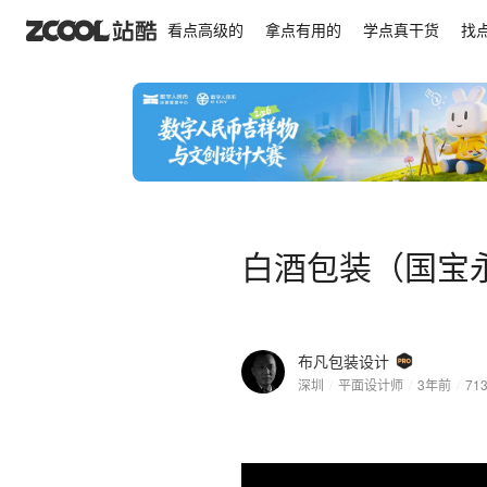
白酒包装（国宝永轩）
看点高级的
拿点有用的
学点真干货
找
白酒包装（国宝
布凡包装设计
深圳
/
平面设计师
/
3年前
/
71