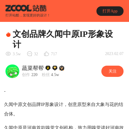
打开App
打开站酷，发现更好的设计！
文创品牌久闻中原IP形象设
计
2023.02.07
3.5w
32
717
蔬菜帮帮
关注
创作
220
粉丝
4.5w
-
久闻中原文创品牌IP形象设计，创意原型来自大象与花的结
合体。
久闻中原是河南首款嗅觉文创机构，致力用嗅觉讲好河南故