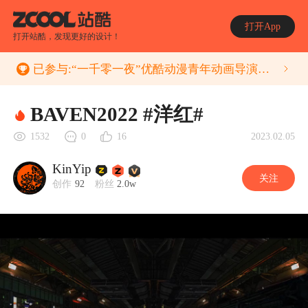
打开App
打开站酷，发现更好的设计！
已参与:
“一千零一夜”优酷动漫青年动画导演助推计划Ⅱ - 站酷 (ZCOOL)
BAVEN2022 #洋红#
2023.02.05
1532
0
16
KinYip
关注
创作
92
粉丝
2.0w