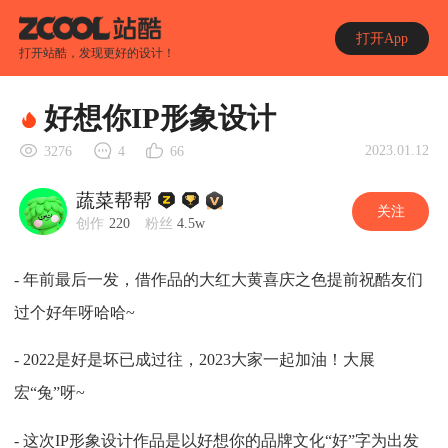
打开App
打开站酷，发现更好的设计！
好想你IP形象设计
2023.01.12
3276
4
66
蔬菜帮帮
关注
创作
220
粉丝
4.5w
- 年前最后一发，借作品的大红大黄喜庆之色提前祝酷友们
过个好年呀哈哈~
- 2022是好是坏已成过往，2023大家一起加油！大展
宏“兔”呀~
- 这次IP形象设计作品是以好想你的品牌文化“好”字为出发