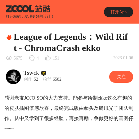
打开App
打开站酷，发现更好的设计！
League of Legends：Wild Rif
t - ChromaCrash ekko
2023.01.06
5675
4
151
Tswck
关注
创作
52
粉丝
6582
感谢老友JOJO SO的大力支持。能参与绘制ekko这么有趣的
的皮肤插图倍感欣喜，最终完成版由拳头及腾讯光子团队制
作。从中又学到了很多经验，再接再励，争做更好的画图仔
~~~~