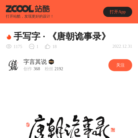
打开App
打开站酷，发现更好的设计！
手写字 · 《唐朝诡事录》
2022.12.31
1175
1
18
字言其说
关注
创作
368
粉丝
2192