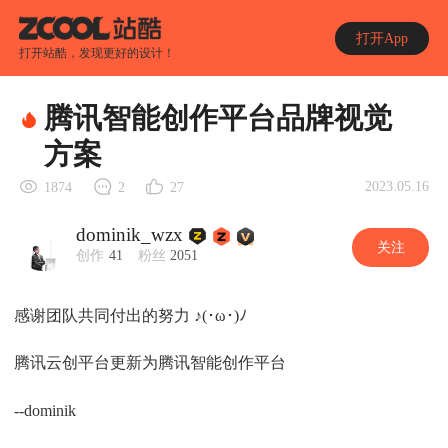
打开App
打开站酷，发现更好的设计！
腾讯智能创作平台品牌视觉
方案
2023.05.16
1874
2
27
dominik_wzx
关注
创作
41
粉丝
2051
感谢团队共同付出的努力 ♪(･ω･)ﾉ
腾讯云创平台更新为腾讯智能创作平台
--dominik