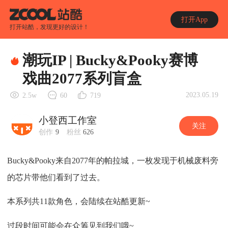
打开App
打开站酷，发现更好的设计！
潮玩IP | Bucky&Pooky赛博
戏曲2077系列盲盒
2023.05.19
2.5w
60
719
小登西工作室
关注
创作
9
粉丝
626
Bucky&Pooky来自2077年的帕拉城，一枚发现于机械废料旁
的芯片带他们看到了过去。
本系列共11款角色，会陆续在站酷更新~
过段时间可能会在众筹见到我们哦~