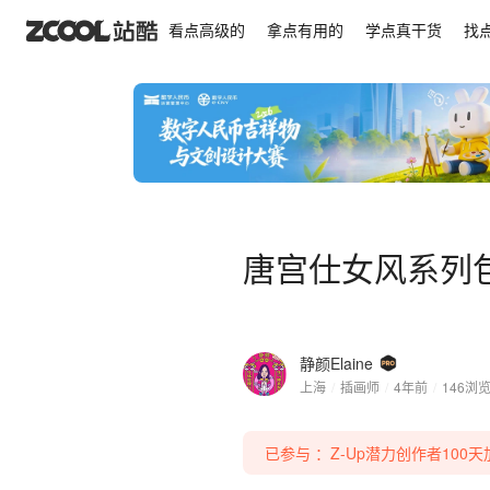
唐宫仕女风系列包装插画
看点高级的
拿点有用的
学点真干货
找
唐宫仕女风系列
静颜Elaine
上海
/
插画师
/
4年前
/
146
浏
已参与 ：Z-Up潜力创作者100