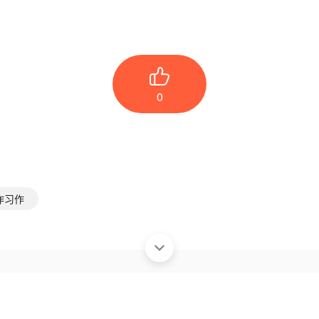
0
作习作