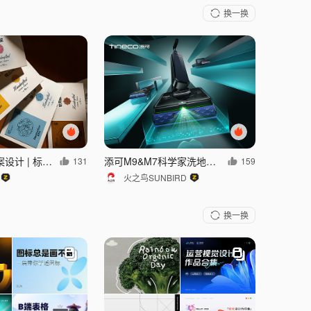
换一换
稻花村品牌全案设计 | 标志/VI/包装/空间
添可M9&M7科学家洗地机/吸尘器详情页/策略视觉全案
131
159
火之鸟SUNBIRD
换一换