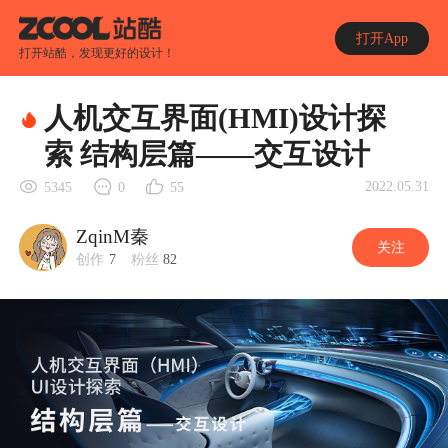
打开App
打开站酷，发现更好的设计！
人机交互界面(HMI)设计探
索 结构层篇——交互设计
2022.05.31
5345
0
55
ZqinM秦
关注
创作
7
粉丝
82