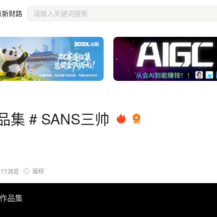
点新财路
集 # SANS三帅
版权
377
浏览
题作品集