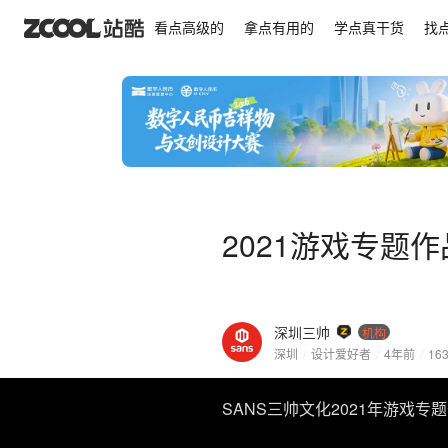
2021游戏专题作品集 # SANS三帅
看点高级的
拿点有用的
学点真干货
找
2021游戏专题作品
深圳三帅
机构
深圳
/
设计爱好者
/
4年前
/
16
SANS三帅文化2021年游戏专