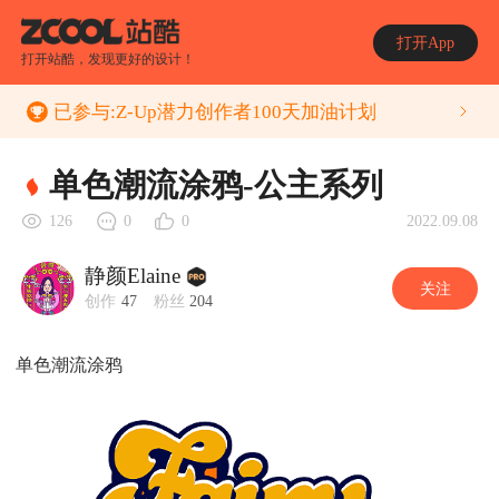
打开App
打开站酷，发现更好的设计！
已参与:
Z-Up潜力创作者100天加油计划
单色潮流涂鸦-公主系列
2022.09.08
126
0
0
静颜Elaine
关注
创作
47
粉丝
204
单色潮流涂鸦