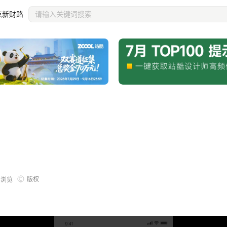
点新财路
版权
8
浏览