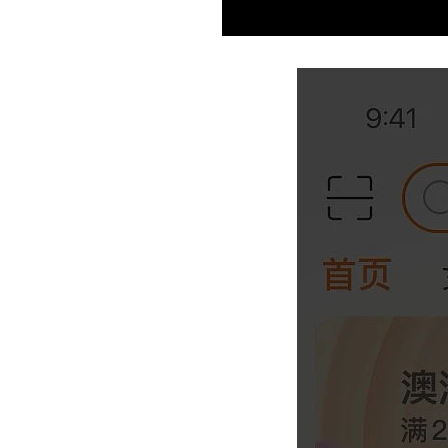
Current
Duration
/
Time
Time