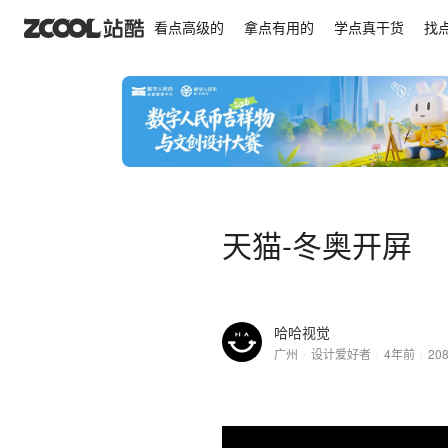
天猫-冬奥开屏
看点高级的
拿点有用的
学点真干货
找
天猫-冬奥开屏
哈哈视觉
广州
/
设计爱好者
/
4年前
/
20