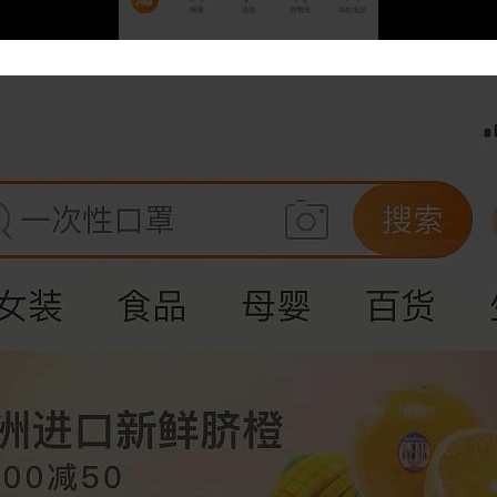
Loaded:
Progress:
0%
0.00%