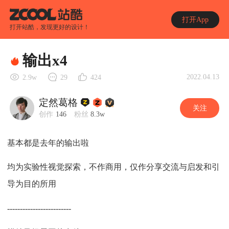
打开App
打开站酷，发现更好的设计！
输出x4
2022.04.13
2.9w
29
424
定然葛格
关注
创作
146
粉丝
8.3w
基本都是去年的输出啦
均为实验性视觉探索，不作商用，仅作分享交流与启发和引
导为目的所用
-------------------------