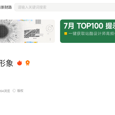
点新财路
P形象
版权
264
浏览