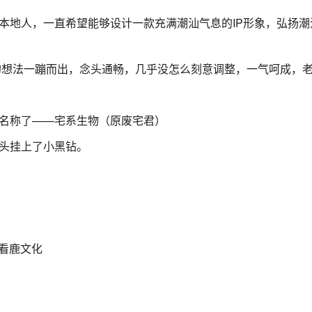
本地人，一直希望能够设计一款充满潮汕气息的IP形象，弘扬
虎的想法一蹦而出，念头通畅，几乎没怎么刻意调整，一气呵成，
室名称了——宅系生物（原废宅君）
头挂上了小黑钻。
室&看鹿文化