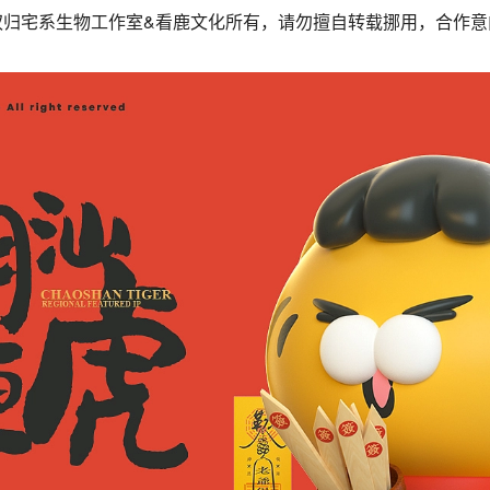
，所有权归宅系生物工作室&看鹿文化所有，请勿擅自转载挪用，合作