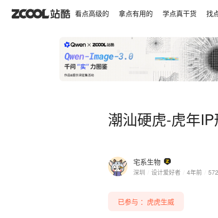
潮汕硬虎-虎年IP形象
看点高级的
拿点有用的
学点真干货
找
潮汕硬虎-虎年I
宅系生物
深圳
/
设计爱好者
/
4年前
/
57
已参与 ：虎虎生威