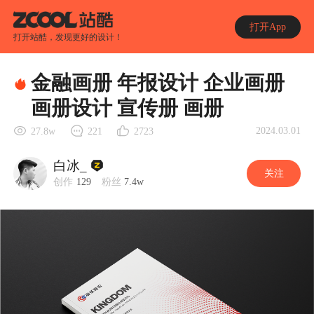
打开App
打开站酷，发现更好的设计！
金融画册 年报设计 企业画册
画册设计 宣传册 画册
2024.03.01
27.8w
221
2723
白冰_
关注
创作
129
粉丝
7.4w