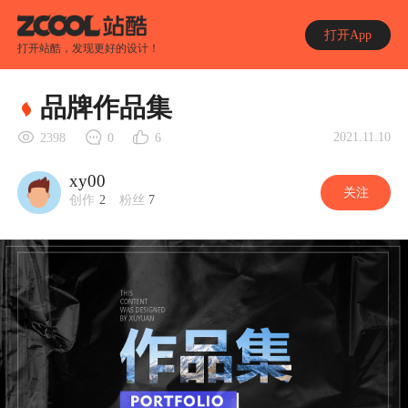
打开App
打开站酷，发现更好的设计！
品牌作品集
2021.11.10
2398
0
6
xy00
关注
创作
2
粉丝
7