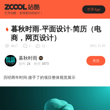
打开App
打开站酷，发现更好的设计！
暮秋时雨-平面设计-简历（电
商，网页设计）
2021.11.05
4817
2
52
暮秋时雨
关注
创作
24
粉丝
1073
历经两年时间-接手了的项目整体视觉展示