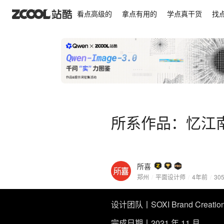
所系作品：忆江南-山海经系列代泡茶塑品
看点高级的
拿点有用的
学点真干货
找
所系作品：忆江
所喜
郑州
/
平面设计师
/
4年前
/
30
设计团队丨SOXI Brand Creati
完成日期丨2021 年 11 月