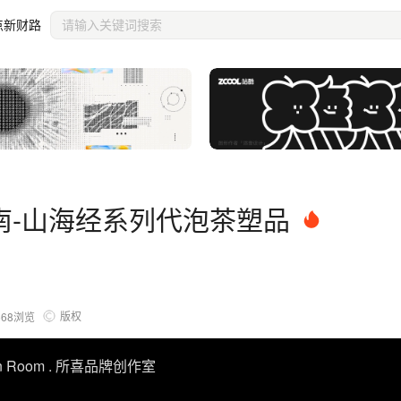
点新财路
南-山海经系列代泡茶塑品
版权
568
浏览
on Room . 所喜品牌创作室