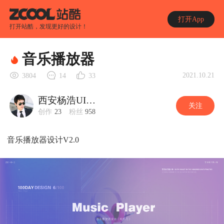
打开App
打开站酷，发现更好的设计！
音乐播放器
2021.10.21
3804
14
33
西安杨浩UI设计
关注
创作
23
粉丝
958
音乐播放器设计V2.0