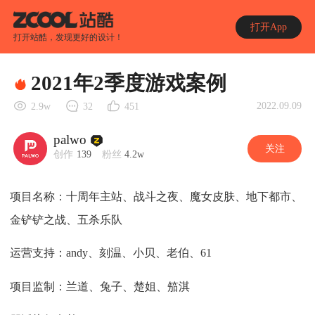
打开App
打开站酷，发现更好的设计！
2021年2季度游戏案例
2022.09.09
2.9w
32
451
palwo
关注
创作
139
粉丝
4.2w
项目名称：十周年主站、战斗之夜、魔女皮肤、地下都市、
金铲铲之战、五杀乐队
运营支持：andy、刻温、小贝、老伯、61
项目监制：兰道、兔子、楚姐、笳淇