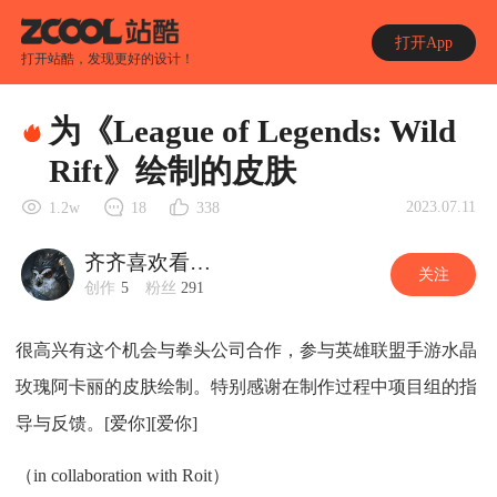
打开App
打开站酷，发现更好的设计！
为《League of Legends: Wild
Rift》绘制的皮肤
2023.07.11
1.2w
18
338
齐齐喜欢看美漫
关注
创作
5
粉丝
291
很高兴有这个机会与拳头公司合作，参与英雄联盟手游水晶
玫瑰阿卡丽的皮肤绘制。特别感谢在制作过程中项目组的指
导与反馈。[爱你][爱你]
（in collaboration with Roit）