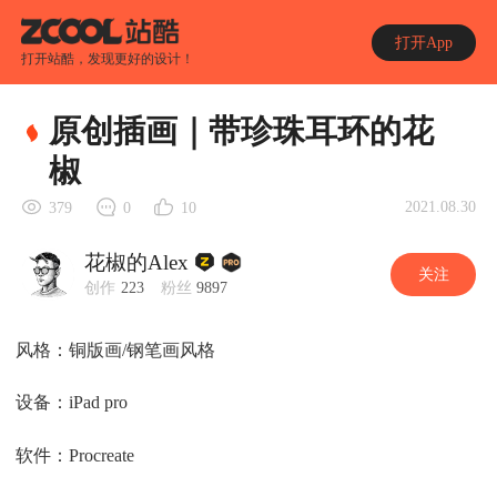
打开App
打开站酷，发现更好的设计！
原创插画｜带珍珠耳环的花
椒
2021.08.30
379
0
10
花椒的Alex
关注
创作
223
粉丝
9897
风格：铜版画/钢笔画风格
设备：iPad pro
软件：Procreate