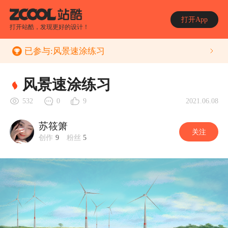
打开App
打开站酷，发现更好的设计！
已参与:
风景速涂练习
风景速涂练习
2021.06.08
532
0
9
苏筱箫
关注
创作
9
粉丝
5