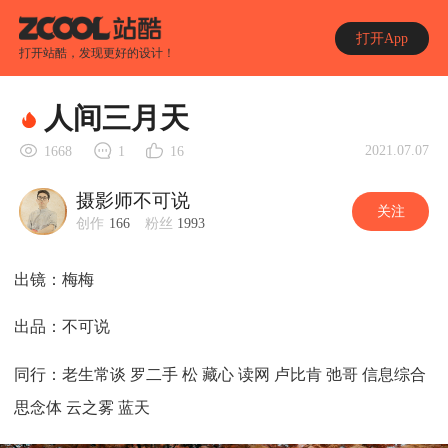
打开App
打开站酷，发现更好的设计！
人间三月天
2021.07.07
1668
1
16
摄影师不可说
关注
创作
166
粉丝
1993
出镜：梅梅
出品：不可说
同行：老生常谈 罗二手 松 藏心 读网 卢比肯 弛哥 信息综合
思念体 云之雾 蓝天