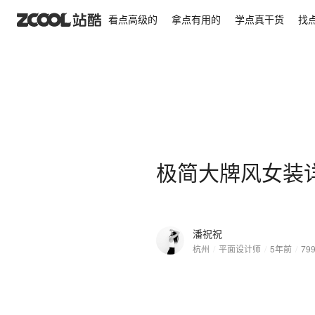
极简大牌风女装详情页 I Design
看点高级的
拿点有用的
学点真干货
找
极简大牌风女装详情页
潘祝祝
杭州
/
平面设计师
/
5年前
/
79