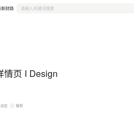
点新财路
 I Design
版权
9
浏览