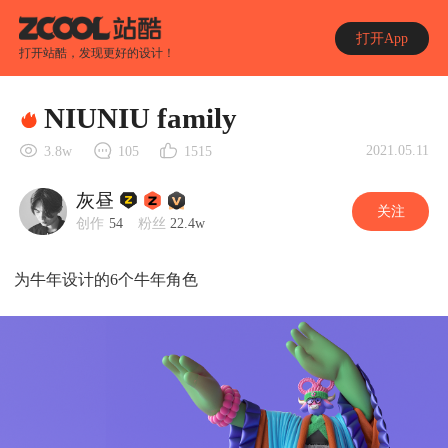
打开App
打开站酷，发现更好的设计！
NIUNIU family
2021.05.11
3.8w
105
1515
灰昼
关注
创作
54
粉丝
22.4w
为牛年设计的6个牛年角色