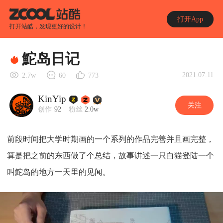
打开App
打开站酷，发现更好的设计！
鮀岛日记
2021.07.11
2.7w
60
773
KinYip
关注
创作
92
粉丝
2.0w
前段时间把大学时期画的一个系列的作品完善并且画完整，
算是把之前的东西做了个总结，故事讲述一只白猫登陆一个
叫鮀岛的地方一天里的见闻。