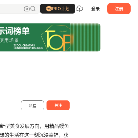
天羿品牌战略视觉
关注
PRO计划
登录
注册
关注
私信
注新型美食发展方向，用精品鳗鱼
碌的生活在这一刻沉浸幸福，获