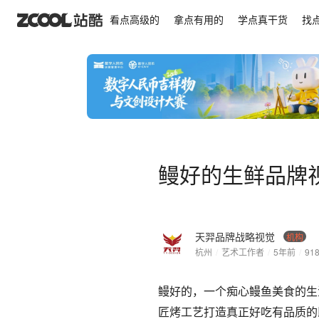
鳗好的生鲜品牌视觉分享
看点高级的
拿点有用的
学点真干货
找
鳗好的生鲜品牌
天羿品牌战略视觉
机构
杭州
/
艺术工作者
/
5年前
/
91
鳗好的，一个痴心鳗鱼美食的生
匠烤工艺打造真正好吃有品质的