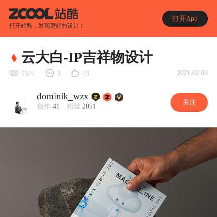
打开App
打开站酷，发现更好的设计！
云大白-IP吉祥物设计
2021.02.03
1577
3
13
dominik_wzx
关注
创作
41
粉丝
2051