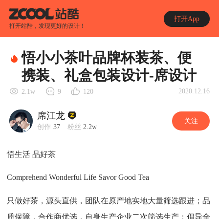
打开App
打开站酷，发现更好的设计！
悟小小茶叶品牌杯装茶、便
携装、礼盒包装设计-席设计
2020.12.16
2.1w
9
120
席江龙
关注
创作
37
粉丝
2.2w
悟生活 品好茶
Comprehend Wonderful Life Savor Good Tea
只做好茶，源头直供，团队在原产地实地大量筛选跟进；品
质保障，合作商优选，自身生产企业二次筛选生产；倡导全