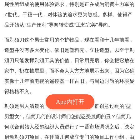
属性所组成的使用体验诉求，特别是正在成为消费主力军的
Z世代、千禧一代，对体验的追求更为敏感、多样。使得产
品开始从“生产便利”导向转变成“工艺完美”导向。
而剃须刀这个男士常用的个护物品，现在看和十几年前看，
造型并没有多大变化，依旧是塑料壳，立柱造型。以至于剃
须刀只能发挥剃须工具的价值，日常用完后，你会把它放在
家中、扔在抽屉里，而不会大大方方地展示出来，因为它确
实像十几年前电视的遥控器一样古旧，与周边时尚的环境显
得格格不入。
App内打开
剃须是男人清晨的一场重要仪式。作为一群创意过剩的’型
男型女’，佳简几何的设计师们怎能忍受晨间的丑？佳简几
何联合创始人经超组织人员进行了一番市场调研之后，决定
启动剃须刀项目，在佳简几何成立专门的项目工作小组，由