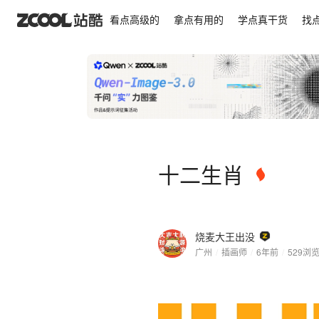
十二生肖
看点高级的
拿点有用的
学点真干货
找
十二生肖
烧麦大王出没
广州
/
插画师
/
6年前
/
529
浏