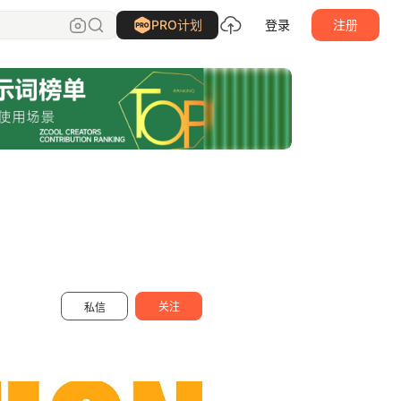
烧麦大王出没
关注
PRO计划
登录
注册
关注
私信