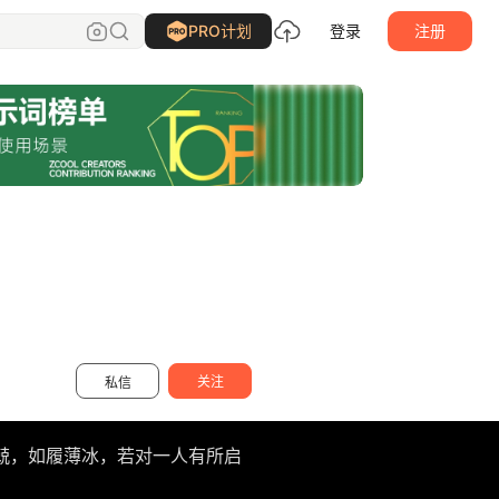
周大杰
关注
PRO计划
登录
注册
关注
私信
兢，如履薄冰，若对一人有所启