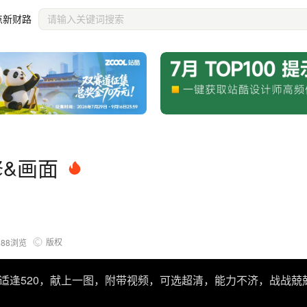
点新财路
修&画面
版权
188
浏览
适逢520，献上一图，附带视频，可选超清，能力不济，战战兢