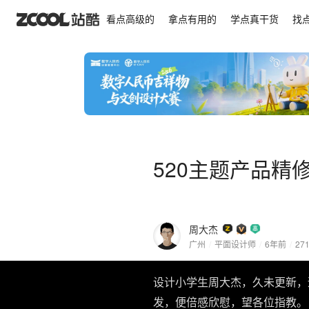
520主题产品精修&画面
看点高级的
拿点有用的
学点真干货
找
520主题产品精
周大杰
广州
/
平面设计师
/
6年前
/
27
设计小学生周大杰，久未更新，
发，便倍感欣慰，望各位指教。