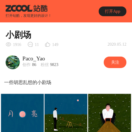
打开App
打开站酷，发现更好的设计！
小剧场
2020.05.12
1916
11
149
Paco_Yao
关注
创作
86
粉丝
9823
一些胡思乱想的小剧场